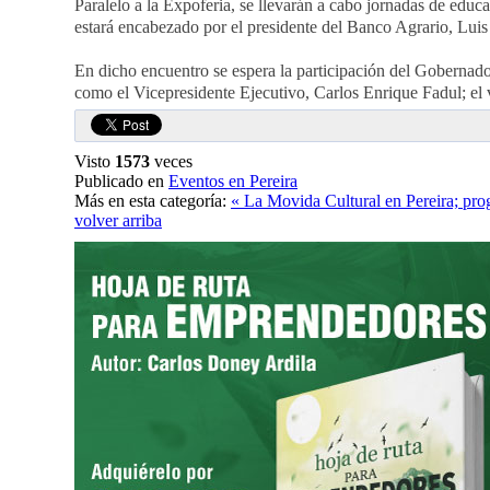
Paralelo a la Expoferia, se llevarán a cabo jornadas de educ
estará encabezado por el presidente del Banco Agrario, Luis 
En dicho encuentro se espera la participación del Gobernado
como el Vicepresidente Ejecutivo, Carlos Enrique Fadul; el
Visto
1573
veces
Publicado en
Eventos en Pereira
Más en esta categoría:
« La Movida Cultural en Pereira; pro
volver arriba