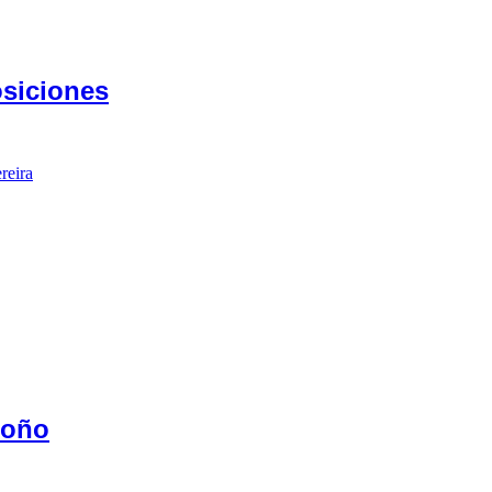
siciones
doño