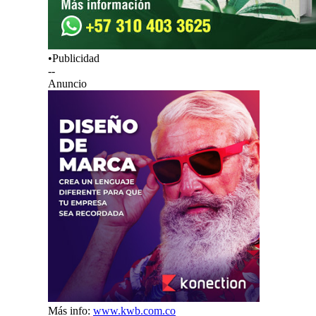
•Publicidad
--
Anuncio
Más info:
www.kwb.com.co