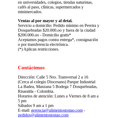
en universidades, colegios, tiendas naturistas,
cafés al paso, clínicas, supermercados y
minimercados.
Ventas al por mayor y al detal.
Servicio a domicilio: Pedido mínimo en Pereira y
Dosquebradas $20.000.oo y fuera de la ciudad
$200.000.oo - Domicilio gratis*
Aceptamos pagos contra entrega*, consignación
o por transferencia electrónica.
(*) Aplican restricciones.
Contáctenos
Dirección: Calle 5 Nro. Transversal 2 a 16
(Cerca al colegio Diocesano) Parque Industrial
La Badea, Manzana 5 Bodega 7 Dosquebradas,
Risaralda - Colombia.
Horarios de atención: Lunes a Viernes de 8 am a
5 pm
Sábados 9 am a 1 pm
E-mail:
gerencia@alimentostostao.com
-
pedidos@alimentostostao.com