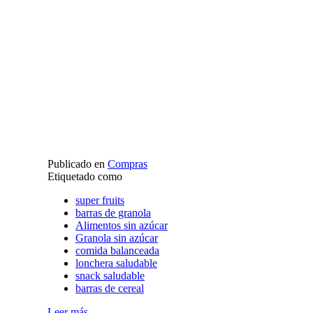
Publicado en
Compras
Etiquetado como
super fruits
barras de granola
Alimentos sin azúcar
Granola sin azúcar
comida balanceada
lonchera saludable
snack saludable
barras de cereal
Leer más ...