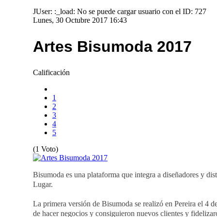
JUser: :_load: No se puede cargar usuario con el ID: 727
Lunes, 30 Octubre 2017 16:43
Artes Bisumoda 2017
Calificación
1
2
3
4
5
(1 Voto)
Bisumoda es una plataforma que integra a diseñadores y dist
Lugar.
La primera versión de Bisumoda se realizó en Pereira el 4 d
de hacer negocios y consiguieron nuevos clientes y fidelizar