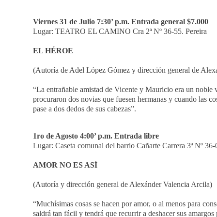
Viernes 31 de Julio 7:30’ p.m. Entrada general $7.000
Lugar: TEATRO EL CAMINO Cra 2ª Nº 36-55. Pereira
EL HÉROE
(Autoría de Adel López Gómez y dirección general de Alexá
“La entrañable amistad de Vicente y Mauricio era un noble v
procuraron dos novias que fuesen hermanas y cuando las cosa
pase a dos dedos de sus cabezas”.
1ro de Agosto 4:00’ p.m. Entrada libre
Lugar: Caseta comunal del barrio Cañarte Carrera 3ª Nº 36-0
AMOR NO ES ASÍ
(Autoría y dirección general de Alexánder Valencia Arcila)
“Muchísimas cosas se hacen por amor, o al menos para conse
saldrá tan fácil y tendrá que recurrir a deshacer sus amargos