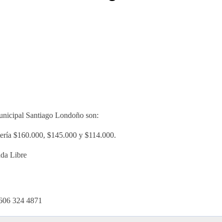
unicipal Santiago Londoño son:
etería $160.000, $145.000 y $114.000.
ada Libre
 606 324 4871