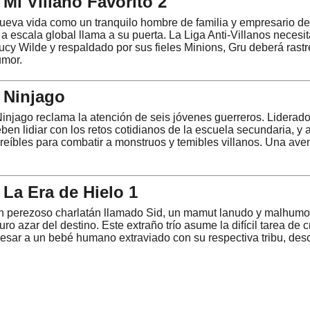
 Mi Villano Favorito 2
ueva vida como un tranquilo hombre de familia y empresario d
 a escala global llama a su puerta. La Liga Anti-Villanos neces
ucy Wilde y respaldado por sus fieles Minions, Gru deberá rastr
umor.
| Ninjago
Ninjago reclama la atención de seis jóvenes guerreros. Liderad
ben lidiar con los retos cotidianos de la escuela secundaria, y
creíbles para combatir a monstruos y temibles villanos. Una aven
 La Era de Hielo 1
un perezoso charlatán llamado Sid, un mamut lanudo y malhumor
o azar del destino. Este extraño trío asume la difícil tarea de 
gresar a un bebé humano extraviado con su respectiva tribu, des