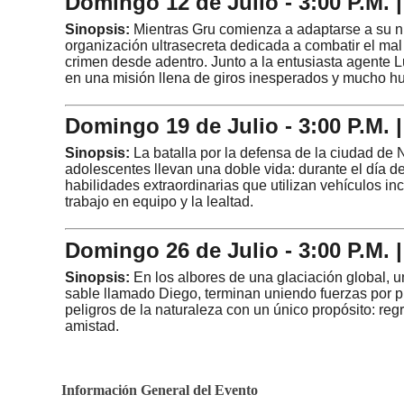
Domingo 12 de Julio - 3:00 P.M. |
Sinopsis:
Mientras Gru comienza a adaptarse a su n
organización ultrasecreta dedicada a combatir el mal
crimen desde adentro. Junto a la entusiasta agente L
en una misión llena de giros inesperados y mucho h
Domingo 19 de Julio - 3:00 P.M. 
Sinopsis:
La batalla por la defensa de la ciudad de 
adolescentes llevan una doble vida: durante el día de
habilidades extraordinarias que utilizan vehículos in
trabajo en equipo y la lealtad.
Domingo 26 de Julio - 3:00 P.M. |
Sinopsis:
En los albores de una glaciación global, 
sable llamado Diego, terminan uniendo fuerzas por pur
peligros de la naturaleza con un único propósito: re
amistad.
Información General del Evento