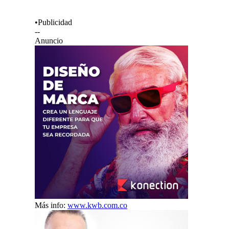
•Publicidad
--
Anuncio
Más info:
www.kwb.com.co