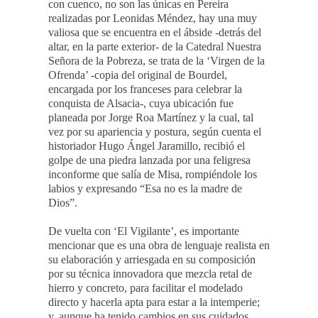
con cuenco, no son las únicas en Pereira
realizadas por Leonidas Méndez, hay una muy
valiosa que se encuentra en el ábside -detrás del
altar, en la parte exterior- de la Catedral Nuestra
Señora de la Pobreza, se trata de la ‘Virgen de la
Ofrenda’ -copia del original de Bourdel,
encargada por los franceses para celebrar la
conquista de Alsacia-, cuya ubicación fue
planeada por Jorge Roa Martínez y la cual, tal
vez por su apariencia y postura, según cuenta el
historiador Hugo Ángel Jaramillo, recibió el
golpe de una piedra lanzada por una feligresa
inconforme que salía de Misa, rompiéndole los
labios y expresando “Esa no es la madre de
Dios”.
De vuelta con ‘El Vigilante’, es importante
mencionar que es una obra de lenguaje realista en
su elaboración y arriesgada en su composición
por su técnica innovadora que mezcla retal de
hierro y concreto, para facilitar el modelado
directo y hacerla apta para estar a la intemperie;
y, aunque ha tenido cambios en sus cuidados