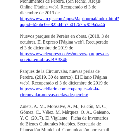
Monumentos de Pereira. (Sin fecha). Arcgis
Online [Página web]. Recuperado el 3 de
diciembre de 2019 de
https://www.arcgis.com/apps/MapJournal/index.html?
appid=b56bc0ea825d4f57b01267bc959a5a46
Nuevos parques de Pereira en obras. (2018, 3 de
octubre). El Expreso [Página web]. Recuperado
el 3 de diciembre de 2019 de
https://www.elexpreso.co/es/nuevos-parques-de-
pereira-en-obras-BA3846
Parques de la Circunvalar, nuevas perlas de
Pereira. (2019, 30 de marzo). El Diario [Página
web]. Recuperado el 3 de diciembre de 2019 de
https://www.eldiario.com.co/parques-de-la-
circunvalar-nuevas-perlas-de-pereira/
Zuleta, A. M., Monsalve, A. M., Falcón, M. C.,
Gómez, C., Vélez, M. Márquez, O. A., Galeano,
Y. C. (2017). El Vigilante . Ficha de Inventarios
de Bienes Culturales Muebles. Secretaría de
Planeación Municipal, Comunicación por e-mail,