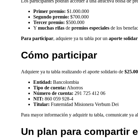
Los participantes podrán acceder a una atractiva bolsa de pr
Primer premio:
$1.000.000
Segundo premio:
$700.000
Tercer premio:
$500.000
Y
muchas rifas
de
premios especiales
de los benefac
Para participar
, adquiere ya tu tabla por un
aporte solidar
Cómo participar
Adquiere ya tu tabla realizando el aporte solidario de
$25.0
Entidad:
Bancolombia
Tipo de cuenta:
Ahorros
Número de cuenta:
291 725 412 06
NIT:
860 059 928-4
Titular:
Fraternidad Misionera Verbum Dei
Para mayor información y adquirir tu tabla, comunicate y
Un plan para compartir e