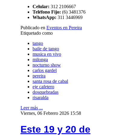
Celular:
312 2106667
Teléfono Fijo:
(6) 3481376
WhatsApp:
311 3446969
Publicado en
Eventos en Pereira
Etiquetado como
tango
baile de tango
musica en vivo
milonga
nocturno show
carlos gardel
pereira
santa rosa de cabal
eje cafetero
dosquebradas
risaralda
Leer más ...
Viernes, 06 Febrero 2026 15:58
Este 19 y 20 de