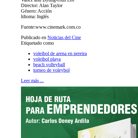
Director: Alan Taylor
Género: Acción
Idioma: Inglés
Fuente:www.cinemark.com.co
Publicado en
Noticias del Cine
Etiquetado como
voleibol de arena en pereira
voleibol playa
beach volleyball
torneo de voleybol
Leer más ...