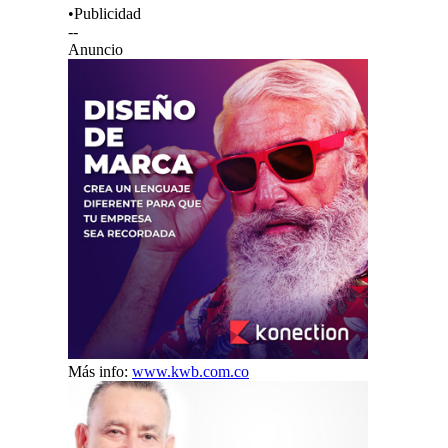
•Publicidad
--
Anuncio
Más info:
www.kwb.com.co