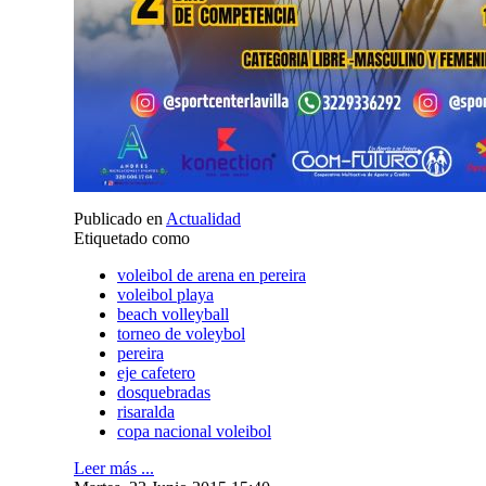
Publicado en
Actualidad
Etiquetado como
voleibol de arena en pereira
voleibol playa
beach volleyball
torneo de voleybol
pereira
eje cafetero
dosquebradas
risaralda
copa nacional voleibol
Leer más ...