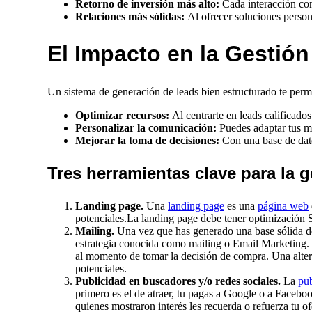
Retorno de inversión más alto:
Cada interacción con
Relaciones más sólidas:
Al ofrecer soluciones persona
El Impacto en la Gestió
Un sistema de generación de leads bien estructurado te permi
Optimizar recursos:
Al centrarte en leads calificados
Personalizar la comunicación:
Puedes adaptar tus me
Mejorar la toma de decisiones:
Con una base de datos
Tres herramientas clave para la g
Landing page.
Una
landing page
es una
página web
potenciales.La landing page debe tener optimización
Mailing.
Una vez que has generado una base sólida de
estrategia conocida como mailing o Email Marketing. La
al momento de tomar la decisión de compra. Una alte
potenciales.
Publicidad en buscadores y/o redes sociales.
La
pub
primero es el de atraer, tu pagas a Google o a Faceboo
quienes mostraron interés les recuerda o refuerza tu 