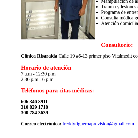
⁠Manipulación de a
⁠Trauma y lesiones 
⁠Programa de entre
⁠Consulta médica ge
⁠Atención domicilia
Consultorio:
Clínica Risaralda
Calle 19 #5-13 primer piso Vitalmedit co
Horario de atención
7 a.m - 12:30 p.m
2:30 p.m - 6 p.m
Teléfonos para citas médicas:
606 346 8911
310 829 1718
300 784 3639
Correo electrónico:
freddyfigueroaprevision@gmail.com