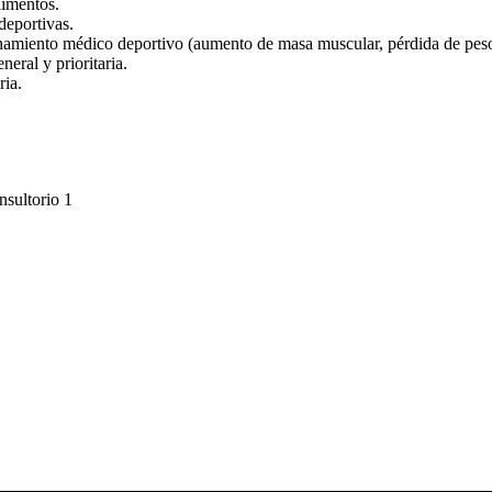
limentos.
deportivas.
namiento médico deportivo (aumento de masa muscular, pérdida de peso
neral y prioritaria.
ria.
nsultorio 1